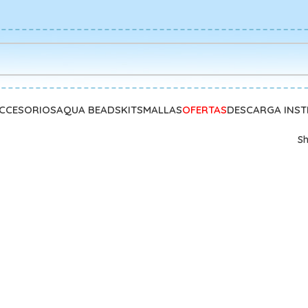
CCESORIOS
AQUA BEADS
KITS
MALLAS
OFERTAS
DESCARGA INS
S