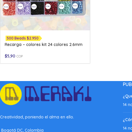
500 Beads $2.950
Recarga – colores kit 24 colores 2.6mm
$
5,90
COP
PUB
¿Qué
14 n
Creatividad, poniendo el alma en ello.
¿Có
14 n
Bogotá DC, Colombia