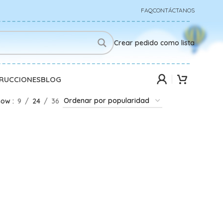
FAQ
CONTÁCTANOS
Crear pedido como lista
TRUCCIONES
BLOG
how
9
24
36