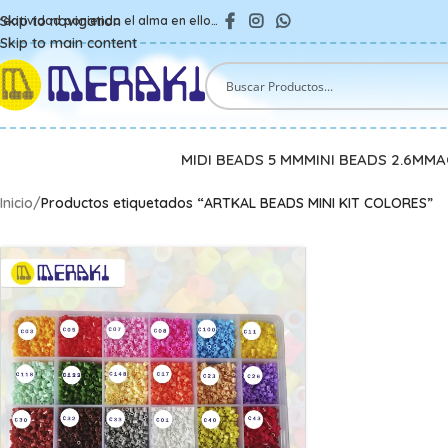
Skip to navigation
reatividad poniendo el alma en ello…
Skip to main content
MIDI BEADS 5 MM
MINI BEADS 2.6MM
A
Inicio
/
Productos etiquetados “ARTKAL BEADS MINI KIT COLORES”