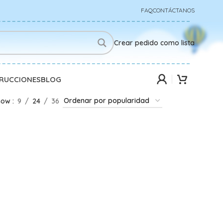
FAQ
CONTÁCTANOS
Crear pedido como lista
TRUCCIONES
BLOG
how
9
24
36