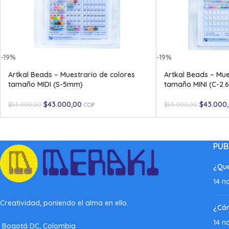
-19%
-19%
Artkal Beads – Muestrario de colores
Artkal Beads – Mue
tamaño MIDI (S-5mm)
tamaño MINI (C-2
$
43.000,00
$
43.000
$
53.000,00
$
53.000,00
COP
PUB
¿Qué
14 n
Creatividad, poniendo el alma en ello.
¿Có
14 n
Bogotá DC, Colombia