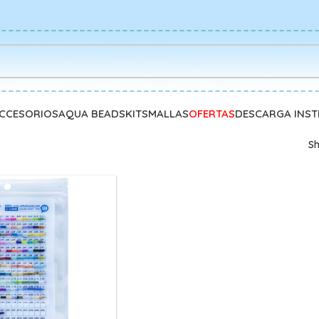
CCESORIOS
AQUA BEADS
KITS
MALLAS
OFERTAS
DESCARGA INS
S