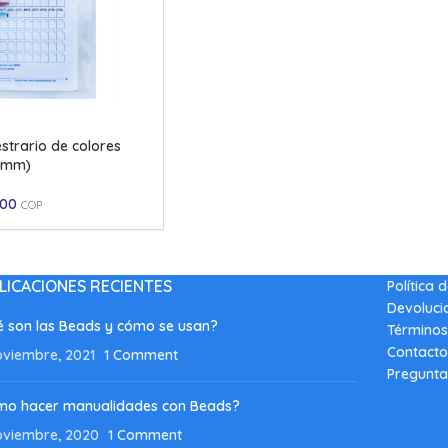
strario de colores
.6mm)
,00
COP
LICACIONES RECIENTES
Política 
Devoluci
 son las Beads y cómo se usan?
Términos
Contacto
oviembre, 2021
1 Comment
Pregunta
mo hacer manualidades con Beads?
oviembre, 2020
1 Comment