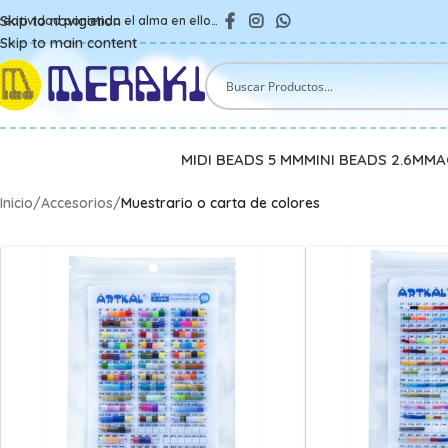
Skip to navigation
reatividad poniendo el alma en ello…
Skip to main content
MIDI BEADS 5 MM
MINI BEADS 2.6MM
A
Inicio
/
Accesorios
/
Muestrario o carta de colores