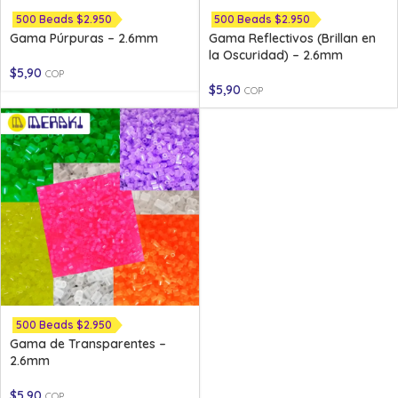
500 Beads $2.950
500 Beads $2.950
Gama Púrpuras – 2.6mm
Gama Reflectivos (Brillan en
la Oscuridad) – 2.6mm
$
5,90
COP
$
5,90
COP
500 Beads $2.950
Gama de Transparentes –
2.6mm
$
5,90
COP