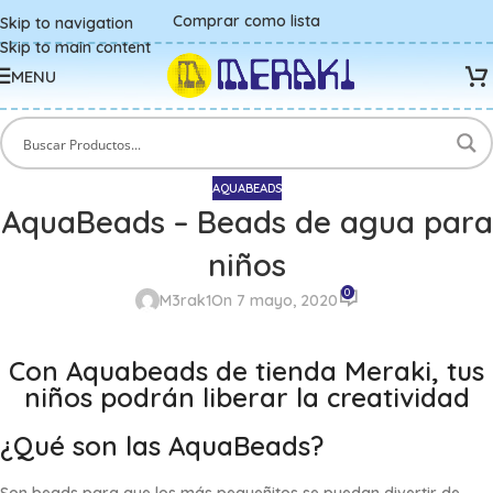
Comprar como lista
Skip to navigation
Skip to main content
MENU
AQUABEADS
AquaBeads – Beads de agua para
niños
0
M3rak1
On 7 mayo, 2020
Con Aquabeads de tienda Meraki, tus
niños podrán liberar la creatividad
¿Qué son las AquaBeads?
Son beads para que los más pequeñitos se puedan divertir de