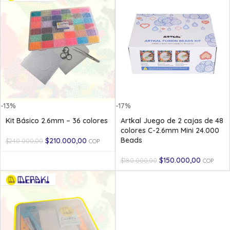
-13%
-17%
Kit Básico 2.6mm – 36 colores
Artkal Juego de 2 cajas de 48
colores C-2.6mm Mini 24.000
Beads
$
210.000,00
$
240.000,00
COP
$
150.000,00
$
180.000,00
COP