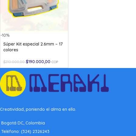
-10%
Súper Kit especial 2.6mm – 17
colores
$
190.000,00
$
210.000,00
COP
Creatividad, poniendo el alma en ello.
Bogotá DC, Colombia
Teléfono: (324) 2326243