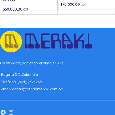
$
70.000,00
COP
$
50.000,00
COP
Creatividad, poniendo el alma en ello.
Bogotá DC, Colombia
Teléfono: (324) 2326243
email: admin@tiendameraki.com.co