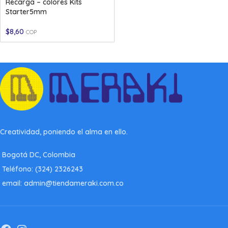
Recarga – colores Kits
Starter5mm
$
8,60
COP
Creatividad, poniendo el alma en ello.
Bogotá DC, Colombia
Teléfono: (324) 2326243
email: admin@tiendameraki.com.co