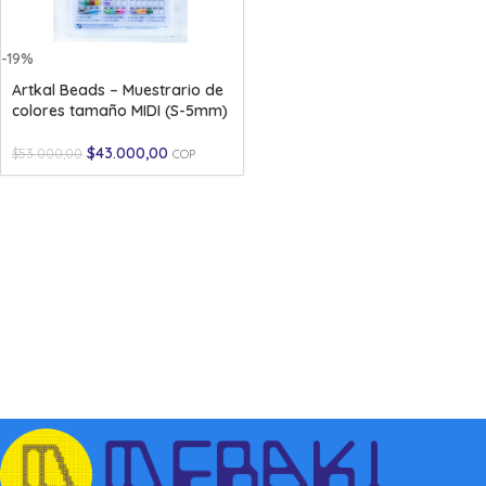
-19%
Artkal Beads – Muestrario de
colores tamaño MIDI (S-5mm)
$
43.000,00
$
53.000,00
COP