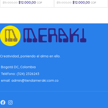
$
12.000,00
$
12.000,00
$
15.000,00
$
15.000,00
COP
COP
Creatividad, poniendo el alma en ello.
Bogotá DC, Colombia
Teléfono: (324) 2326243
email: admin@tiendameraki.com.co