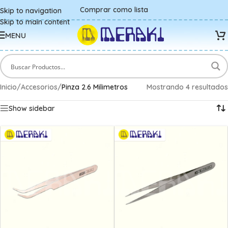
Comprar como lista
Skip to navigation
Skip to main content
MENU
Inicio
/
Accesorios
/
Pinza 2.6 Milimetros
Mostrando 4 resultados
Show sidebar