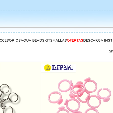
CCESORIOS
AQUA BEADS
KITS
MALLAS
OFERTAS
DESCARGA INS
S