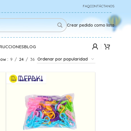
FAQ
CONTÁCTANOS
Crear pedido como lista
TRUCCIONES
BLOG
how
9
24
36