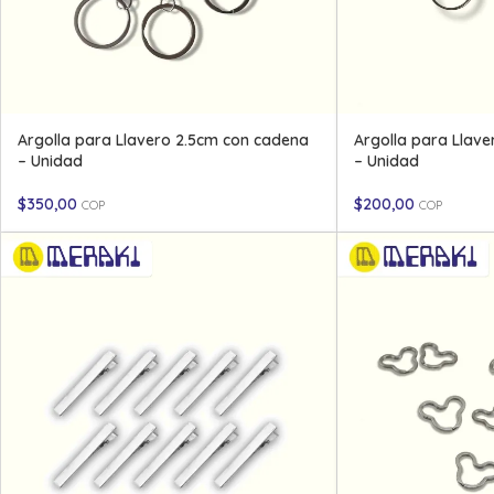
Argolla para Llavero 2.5cm con cadena
Argolla para Llav
– Unidad
– Unidad
$
350,00
$
200,00
COP
COP