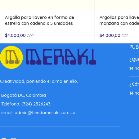
Argolla para llavero en forma de
Argollas para llav
estrella con cadena x 5 unidades
manzana con cade
$
4.000,00
$
4.000,00
COP
COP
PUB
¿Qué
14 n
Creatividad, poniendo el alma en ello.
¿Có
14 n
Bogotá DC, Colombia
Teléfono: (324) 2326243
email: admin@tiendameraki.com.co