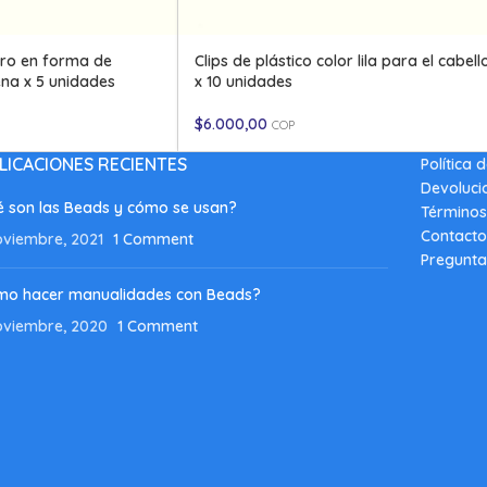
ero en forma de
Clips de plástico color lila para el cabell
na x 5 unidades
x 10 unidades
$
6.000,00
COP
LICACIONES RECIENTES
Política 
Devoluci
 son las Beads y cómo se usan?
Términos
Contacto
oviembre, 2021
1 Comment
Pregunta
mo hacer manualidades con Beads?
oviembre, 2020
1 Comment