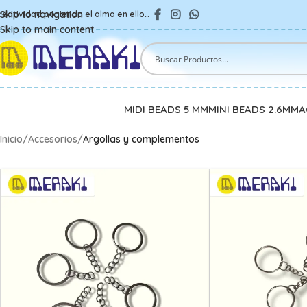
Skip to navigation
reatividad poniendo el alma en ello…
Skip to main content
MIDI BEADS 5 MM
MINI BEADS 2.6MM
A
Inicio
/
Accesorios
/
Argollas y complementos