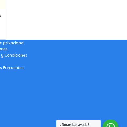
o
de privacidad
ones
 y Condiciones
s Frecuentes
¿Necesitas ayuda?