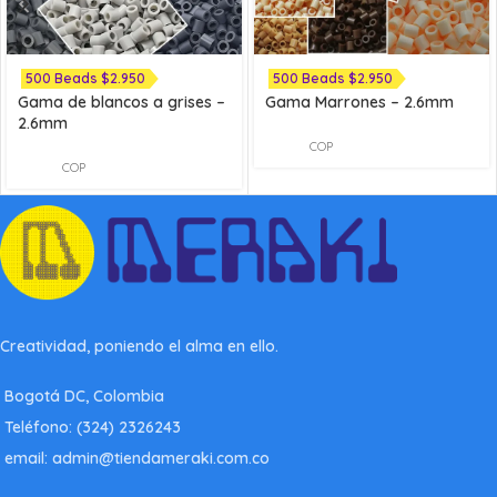
500 Beads $2.950
500 Beads $2.950
Gama de blancos a grises –
Gama Marrones – 2.6mm
2.6mm
COP
COP
Creatividad, poniendo el alma en ello.
Bogotá DC, Colombia
Teléfono: (324) 2326243
email: admin@tiendameraki.com.co