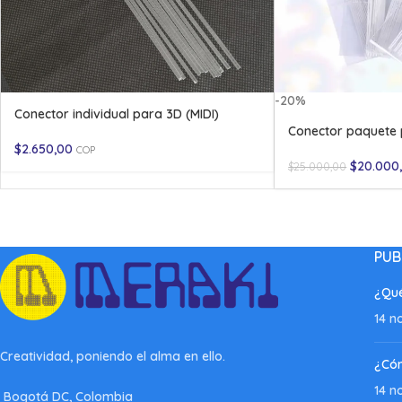
-20%
Conector individual para 3D (MIDI)
Conector paquete 
$
2.650,00
COP
$
20.000
$
25.000,00
PUB
¿Qué
14 n
Creatividad, poniendo el alma en ello.
¿Có
14 n
Bogotá DC, Colombia