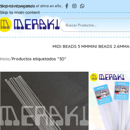
Skip to navigation
reatividad poniendo el alma en ello…
Skip to main content
MIDI BEADS 5 MM
MINI BEADS 2.6MM
A
Inicio
/
Productos etiquetados “3D”