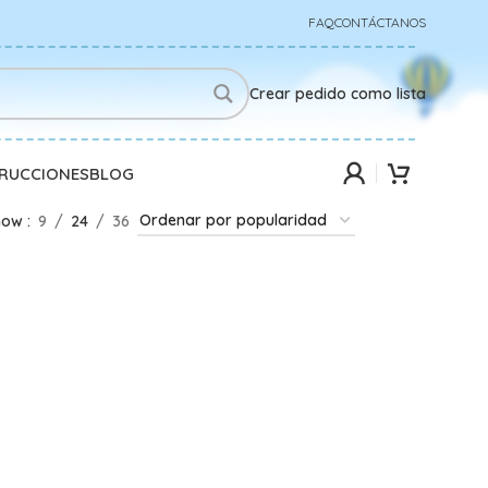
FAQ
CONTÁCTANOS
Crear pedido como lista
TRUCCIONES
BLOG
how
9
24
36