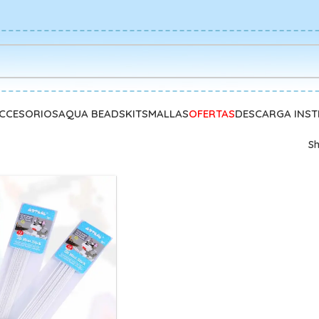
CCESORIOS
AQUA BEADS
KITS
MALLAS
OFERTAS
DESCARGA INS
S