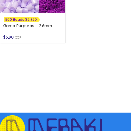
500 Beads $2.950
Gama Púrpuras – 2.6mm
$
5,90
COP