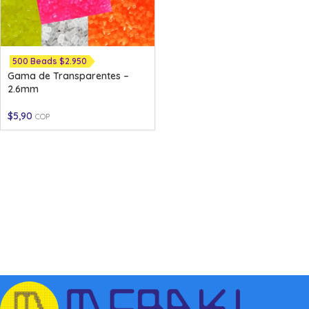
500 Beads $2.950
Gama de Transparentes –
2.6mm
$
5,90
COP