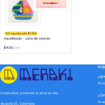
100 Aquabeads $1.450
AquaBeads – Lista de colores
$
14,50
COP
PUB
¿Qué
14 n
Creatividad, poniendo el alma en ello.
¿Có
14 n
Bogotá DC, Colombia