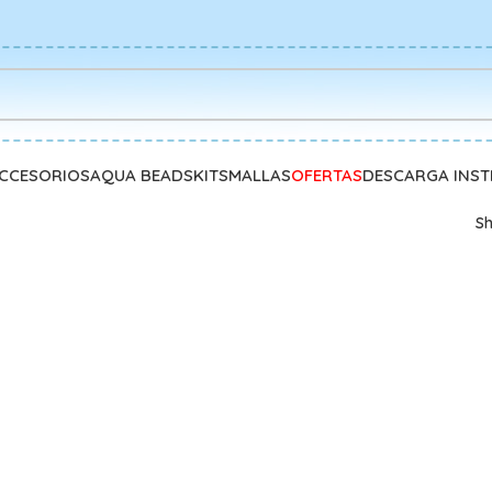
CCESORIOS
AQUA BEADS
KITS
MALLAS
OFERTAS
DESCARGA INS
S