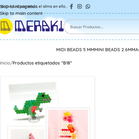
Skip to navigation
reatividad poniendo el alma en ello…
Skip to main content
MIDI BEADS 5 MM
MINI BEADS 2.6MM
A
Inicio
/
Productos etiquetados “B18”