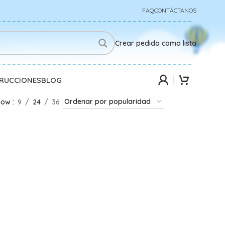
FAQ
CONTÁCTANOS
Crear pedido como lista
TRUCCIONES
BLOG
how
9
24
36