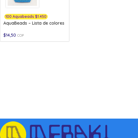
100 Aquabeads $1.450
AquaBeads – Lista de colores
$
14,50
COP