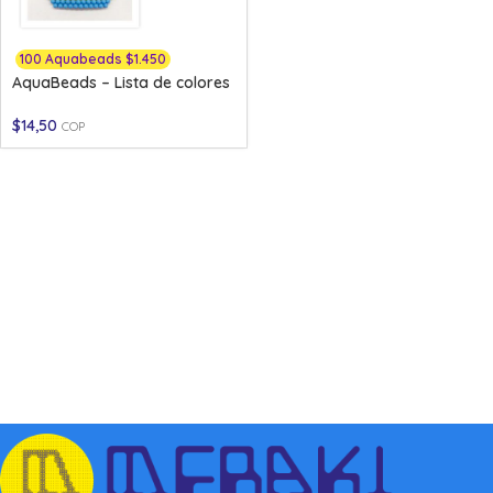
100 Aquabeads $1.450
AquaBeads – Lista de colores
$
14,50
COP