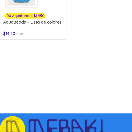
100 Aquabeads $1.450
AquaBeads – Lista de colores
$
14,50
COP