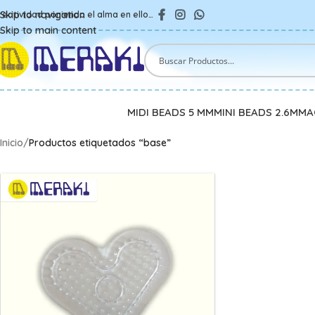
Skip to navigation
reatividad poniendo el alma en ello…
Skip to main content
MIDI BEADS 5 MM
MINI BEADS 2.6MM
A
Inicio
/
Productos etiquetados “base”