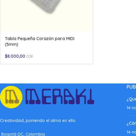
Tabla Pequeña Corazón para MIDI
(5mm)
$
8.000,00
COP
PUB
¿Qué
14 n
Creatividad, poniendo el alma en ello.
¿Có
14 n
Bogotá DC, Colombia