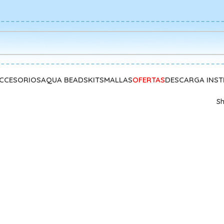
CCESORIOS
AQUA BEADS
KITS
MALLAS
OFERTAS
DESCARGA INS
S