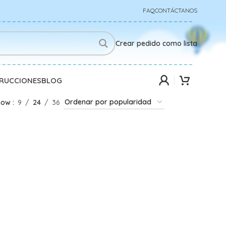
FAQ
CONTÁCTANOS
Crear pedido como lista
TRUCCIONES
BLOG
how
9
24
36