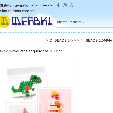
Skip to navigation
reatividad poniendo el alma en ello…
Skip to main content
MIDI BEADS 5 MM
MINI BEADS 2.6MM
A
Inicio
/
Productos etiquetados “BT03”