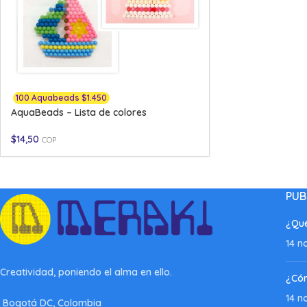
100 Aquabeads $1.450
AquaBeads – Lista de colores
$
14,50
COP
PUB
¿Qué
14 n
Creatividad, poniendo el alma en ello.
¿Có
14 n
Bogotá DC, Colombia