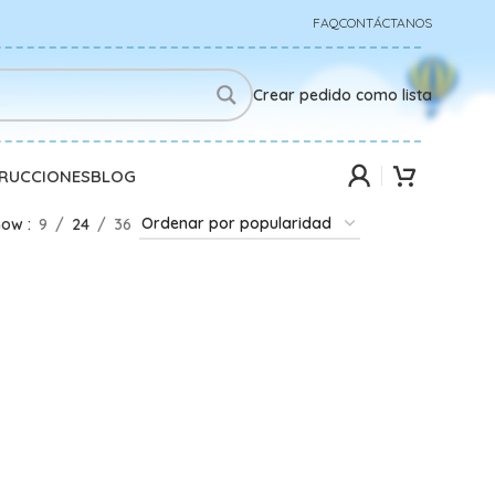
FAQ
CONTÁCTANOS
Crear pedido como lista
TRUCCIONES
BLOG
how
9
24
36