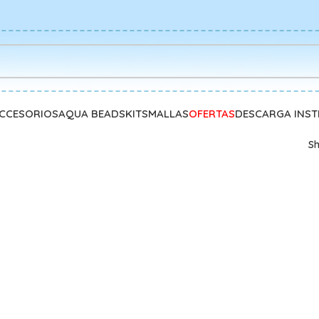
CCESORIOS
AQUA BEADS
KITS
MALLAS
OFERTAS
DESCARGA INS
S