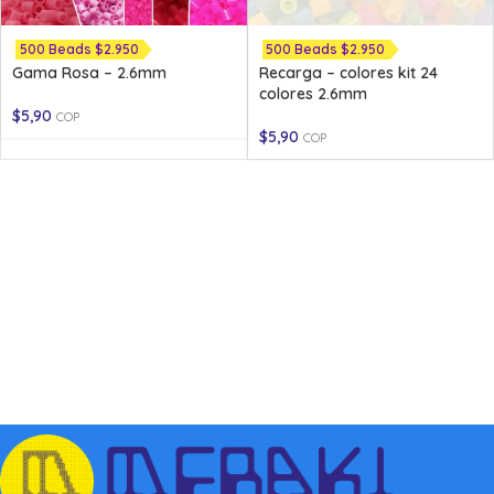
500 Beads $2.950
500 Beads $2.950
Gama Rosa – 2.6mm
Recarga – colores kit 24
colores 2.6mm
$
5,90
COP
$
5,90
COP