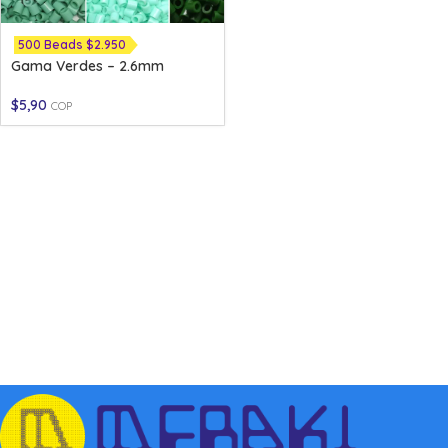
500 Beads $2.950
Gama Verdes – 2.6mm
$
5,90
COP