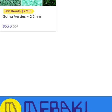
500 Beads $2.950
Gama Verdes – 2.6mm
$
5,90
COP