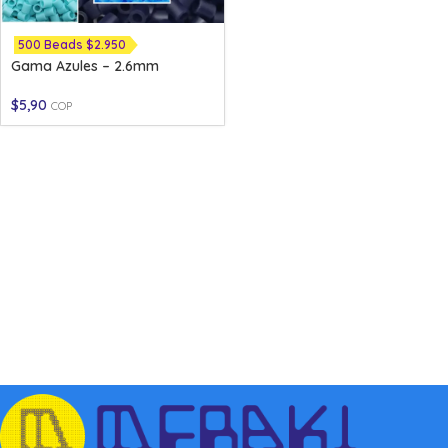
500 Beads $2.950
Gama Azules – 2.6mm
$
5,90
COP