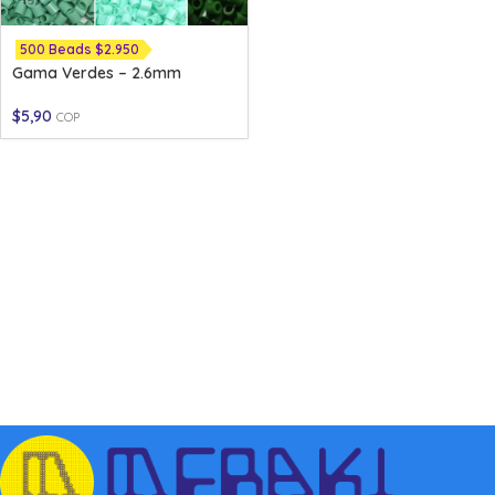
500 Beads $2.950
Gama Verdes – 2.6mm
$
5,90
COP