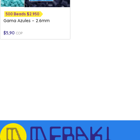
500 Beads $2.950
Gama Azules – 2.6mm
$
5,90
COP