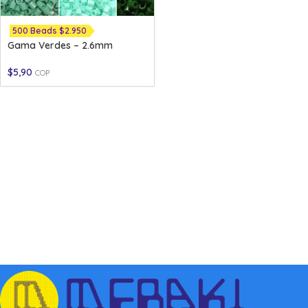
500 Beads $2.950
Gama Verdes – 2.6mm
$
5,90
COP