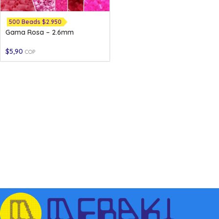
500 Beads $2.950
Gama Rosa – 2.6mm
$
5,90
COP