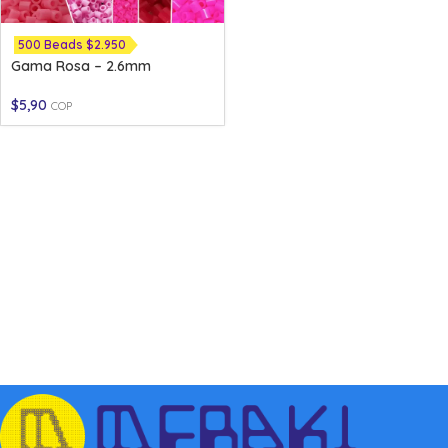
500 Beads $2.950
Gama Rosa – 2.6mm
$
5,90
COP