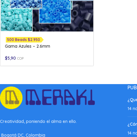
500 Beads $2.950
Gama Azules – 2.6mm
$
5,90
COP
PUB
¿Qué
14 n
Creatividad, poniendo el alma en ello.
¿Có
14 n
Bogotá DC, Colombia