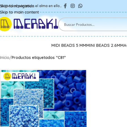
Skip to navigation
reatividad poniendo el alma en ello…
Skip to main content
MIDI BEADS 5 MM
MINI BEADS 2.6MM
A
Inicio
/
Productos etiquetados “C81”