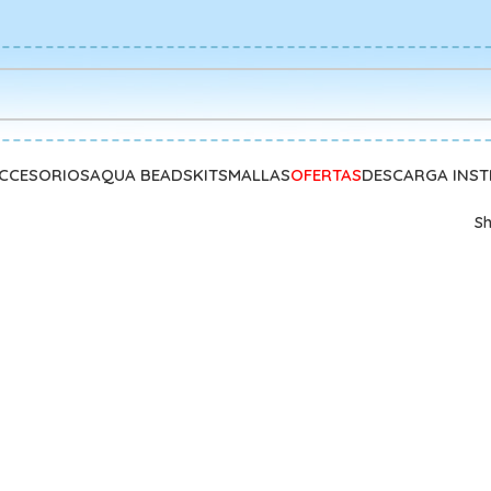
CCESORIOS
AQUA BEADS
KITS
MALLAS
OFERTAS
DESCARGA INS
S