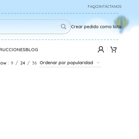
FAQ
CONTÁCTANOS
Crear pedido como lista
TRUCCIONES
BLOG
how
9
24
36