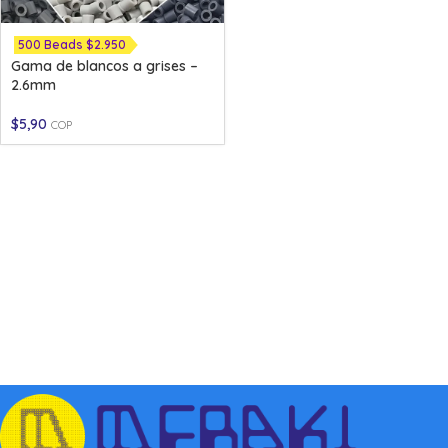
500 Beads $2.950
Gama de blancos a grises –
2.6mm
$
5,90
COP