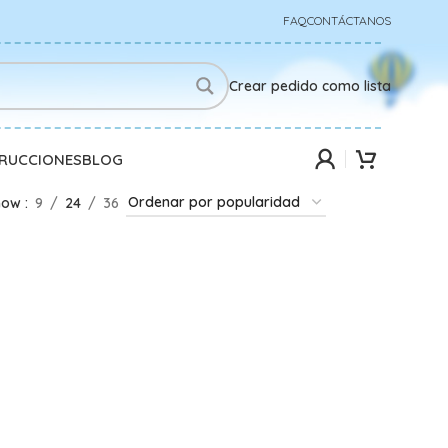
FAQ
CONTÁCTANOS
Crear pedido como lista
TRUCCIONES
BLOG
how
9
24
36