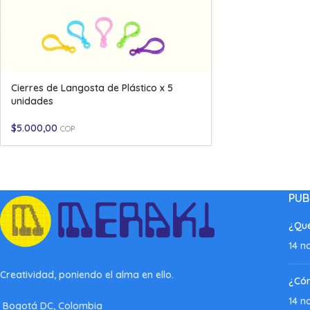
Cierres de Langosta de Plástico x 5
unidades
$
5.000,00
COP
PUB
¿Qué
14 n
Creatividad, poniendo el alma en ello.
¿Có
14 n
Bogotá DC, Colombia