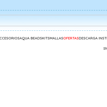
CCESORIOS
AQUA BEADS
KITS
MALLAS
OFERTAS
DESCARGA INS
S