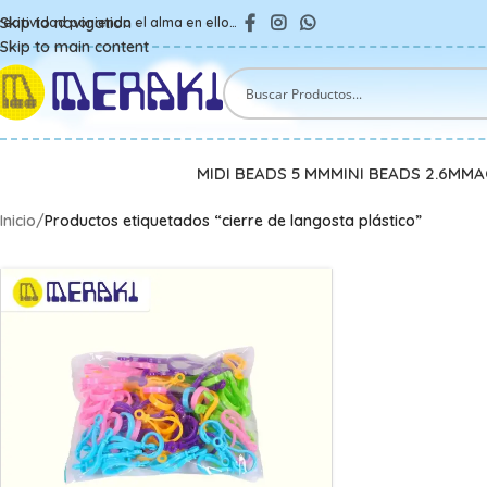
Skip to navigation
reatividad poniendo el alma en ello…
Skip to main content
MIDI BEADS 5 MM
MINI BEADS 2.6MM
A
Inicio
/
Productos etiquetados “cierre de langosta plástico”