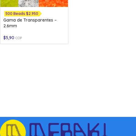
500 Beads $2.950
Gama de Transparentes –
2.6mm
$
5,90
COP