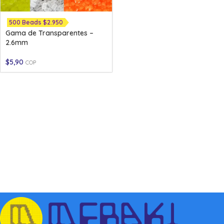
500 Beads $2.950
Gama de Transparentes –
2.6mm
$
5,90
COP