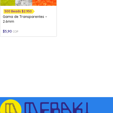
500 Beads $2.950
Gama de Transparentes –
2.6mm
$
5,90
COP