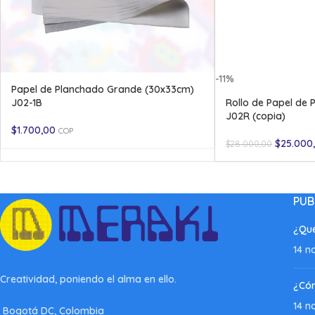
-11%
Papel de Planchado Grande (30x33cm)
J02-1B
Rollo de Papel de
J02R (copia)
$
1.700,00
COP
$
25.000
$
28.000,00
PUB
¿Qué
14 n
Creatividad, poniendo el alma en ello.
¿Có
14 n
Bogotá DC, Colombia