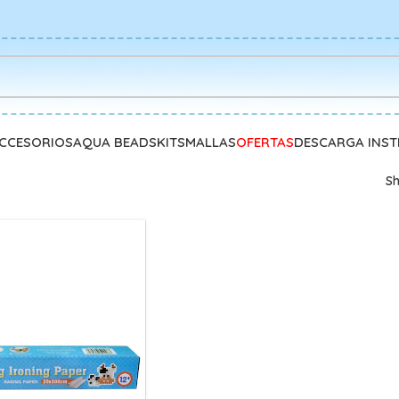
CCESORIOS
AQUA BEADS
KITS
MALLAS
OFERTAS
DESCARGA INS
S