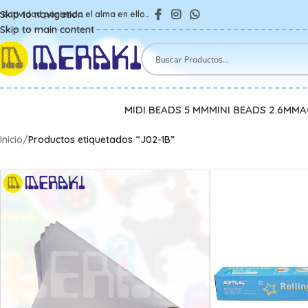
Skip to navigation
reatividad poniendo el alma en ello…
Skip to main content
MIDI BEADS 5 MM
MINI BEADS 2.6MM
A
Inicio
/
Productos etiquetados “J02-1B”