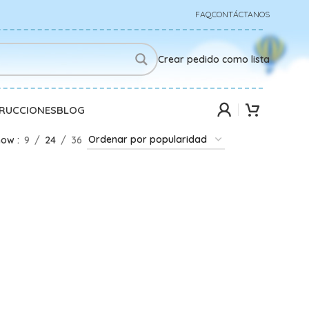
FAQ
CONTÁCTANOS
Crear pedido como lista
TRUCCIONES
BLOG
how
9
24
36