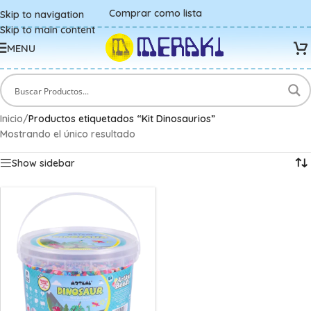
Comprar como lista
Skip to navigation
Skip to main content
MENU
Inicio
/
Productos etiquetados “Kit Dinosaurios”
Mostrando el único resultado
Show sidebar