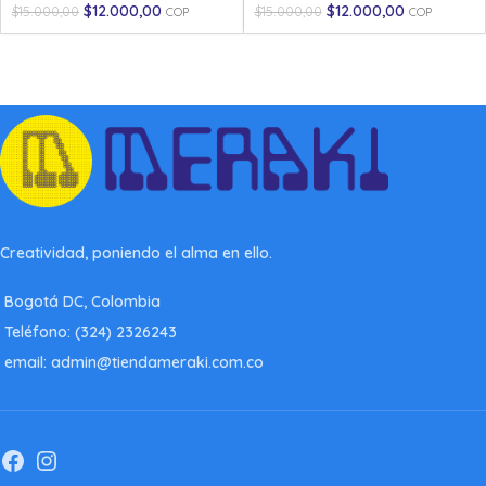
$
12.000,00
$
12.000,00
$
15.000,00
$
15.000,00
COP
COP
Creatividad, poniendo el alma en ello.
Bogotá DC, Colombia
Teléfono: (324) 2326243
email: admin@tiendameraki.com.co