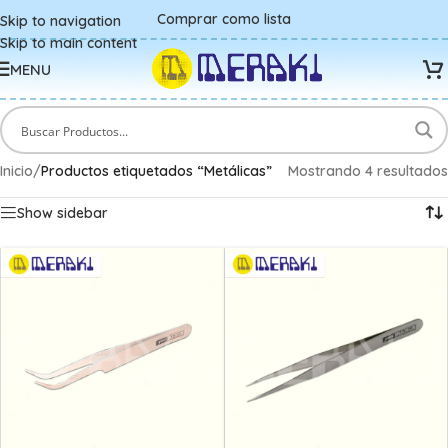
Comprar como lista
Skip to navigation
Skip to main content
MENU
Inicio
/
Productos etiquetados “Metálicas”
Mostrando 4 resultados
Show sidebar