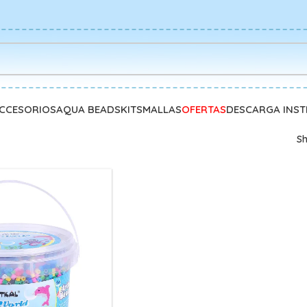
CCESORIOS
AQUA BEADS
KITS
MALLAS
OFERTAS
DESCARGA INS
S