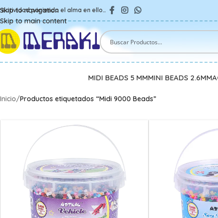
Skip to navigation
reatividad poniendo el alma en ello…
Skip to main content
MIDI BEADS 5 MM
MINI BEADS 2.6MM
A
Inicio
/
Productos etiquetados “Midi 9000 Beads”