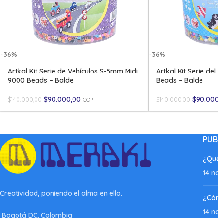
-36%
-36%
Artkal Kit Serie de Vehículos S-5mm Midi
Artkal Kit Serie d
9000 Beads – Balde
Beads – Balde
$
90.000,00
$
90.00
$
140.000,00
$
140.000,00
COP
PUB
¿Qué
14 n
Creatividad, poniendo el alma en ello.
¿Có
14 n
Bogotá DC, Colombia