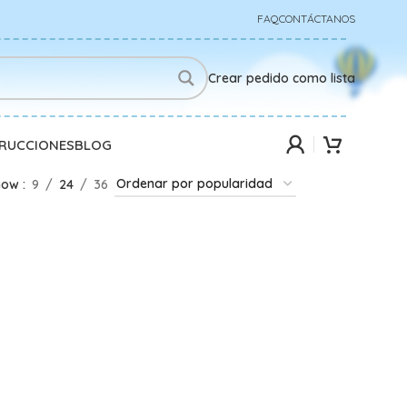
FAQ
CONTÁCTANOS
Crear pedido como lista
TRUCCIONES
BLOG
how
9
24
36