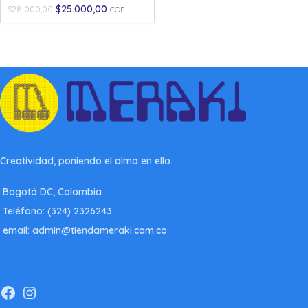
$
25.000,00
$
28.000,00
COP
Creatividad, poniendo el alma en ello.
Bogotá DC, Colombia
Teléfono: (324) 2326243
email: admin@tiendameraki.com.co