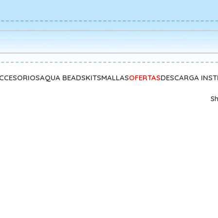
CCESORIOS
AQUA BEADS
KITS
MALLAS
OFERTAS
DESCARGA INS
S