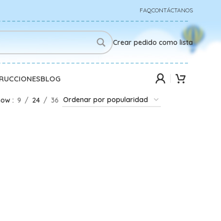
FAQ
CONTÁCTANOS
Crear pedido como lista
TRUCCIONES
BLOG
how
9
24
36