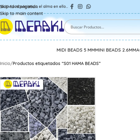
Skip to navigation
reatividad poniendo el alma en ello…
Skip to main content
MIDI BEADS 5 MM
MINI BEADS 2.6MM
A
Inicio
/
Productos etiquetados “S01 HAMA BEADS”