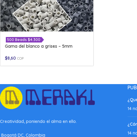
500 Beads $4.300
Gama del blanco a grises – 5mm
$
8,60
COP
PUB
¿Qué
14 n
Creatividad, poniendo el alma en ello.
¿Có
14 n
Bogotá DC, Colombia