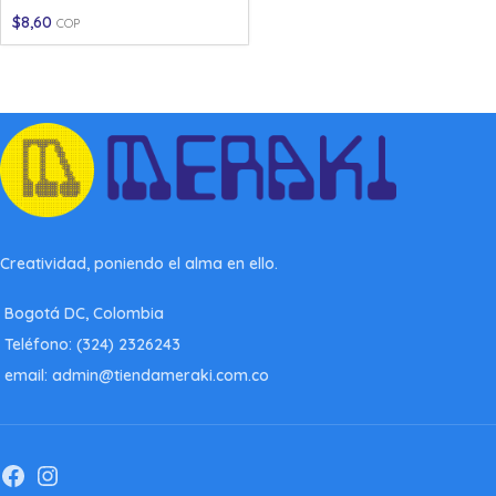
$
8,60
COP
Creatividad, poniendo el alma en ello.
Bogotá DC, Colombia
Teléfono: (324) 2326243
email: admin@tiendameraki.com.co