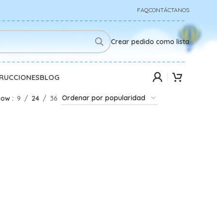
FAQ
CONTÁCTANOS
Crear pedido como lista
TRUCCIONES
BLOG
how
9
24
36