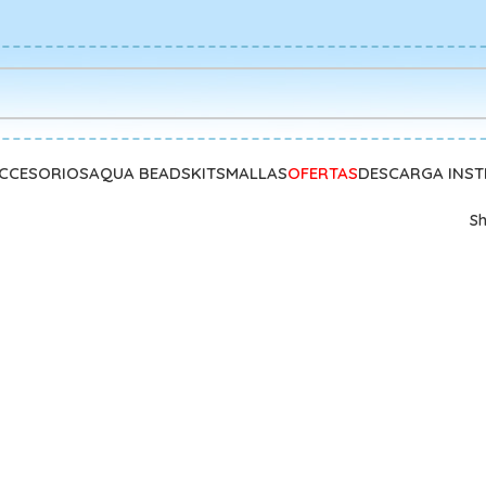
CCESORIOS
AQUA BEADS
KITS
MALLAS
OFERTAS
DESCARGA INS
S