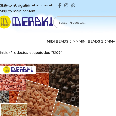
Skip to navigation
reatividad poniendo el alma en ello…
Skip to main content
MIDI BEADS 5 MM
MINI BEADS 2.6MM
A
Inicio
/
Productos etiquetados “S109”