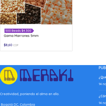
500 Beads $4.300
Gama Marrones 5mm
$
8,60
COP
PUB
¿Qué
14 n
Creatividad, poniendo el alma en ello.
¿Có
14 n
Bogotá DC, Colombia