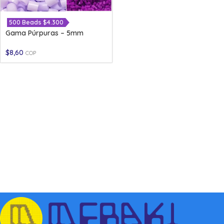
500 Beads $4.300
Gama Púrpuras – 5mm
$
8,60
COP