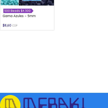
500 Beads $4.300
Gama Azules – 5mm
$
8,60
COP