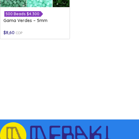
500 Beads $4.300
Gama Verdes – 5mm
$
8,60
COP