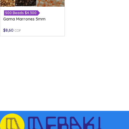
500 Beads $4.300
Gama Marrones 5mm
$
8,60
COP