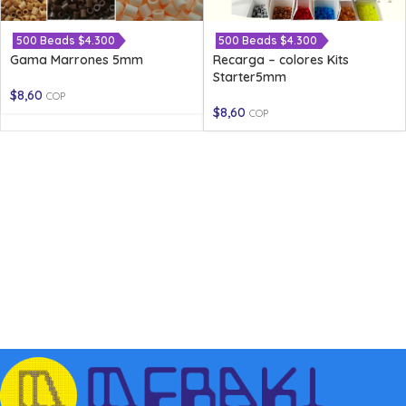
500 Beads $4.300
500 Beads $4.300
Gama Marrones 5mm
Recarga – colores Kits
Starter5mm
$
8,60
COP
$
8,60
COP