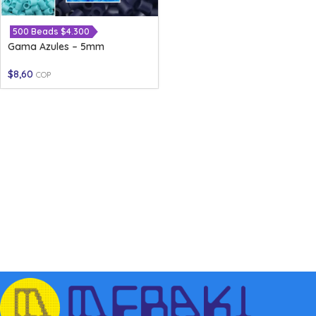
500 Beads $4.300
Gama Azules – 5mm
$
8,60
COP