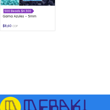
500 Beads $4.300
Gama Azules – 5mm
$
8,60
COP